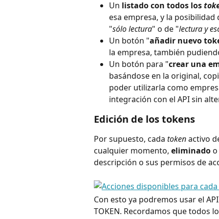
Un 
listado con todos los 
tok
esa empresa, y la posibilidad
"
sólo lectura
" o de "
lectura y es
Un botón "
añadir nuevo tok
la empresa, también pudiendo
Un botón para "
crear una e
basándose en la original, cop
poder utilizarla como empresa
integración con el API sin alt
Edición de los tokens
Por supuesto, cada 
token
 activo 
cualquier momento, 
eliminado
 o
descripción o sus permisos de ac
Con esto ya podremos usar el API
TOKEN. Recordamos que todos los 