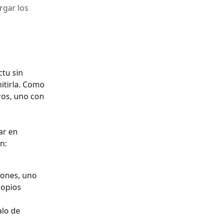
rgar los
tu sin 
tirla. Como 
ros, uno con 
ar en 
n:
tones, uno 
ropios 
alo de 