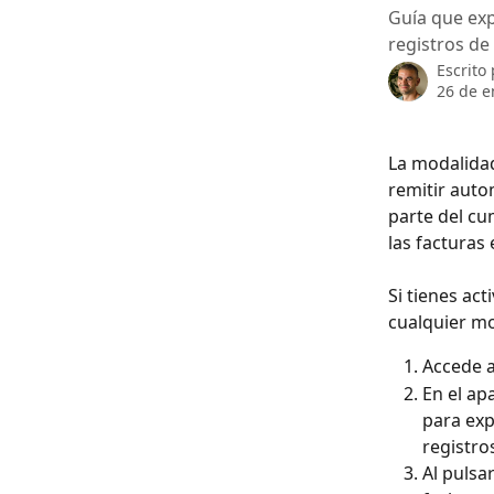
Guía que exp
registros de
Escrito
26 de e
La modalidad
remitir auto
parte del cu
las facturas
Si tienes ac
cualquier mo
Accede a
En el ap
para exp
registro
Al pulsa