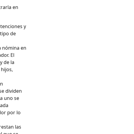
rarla en 
etenciones y 
tipo de 
la nómina en 
or. El 
 de la 
hijos, 
n 
se dividen 
a uno se 
cada 
or por lo 
restan las 