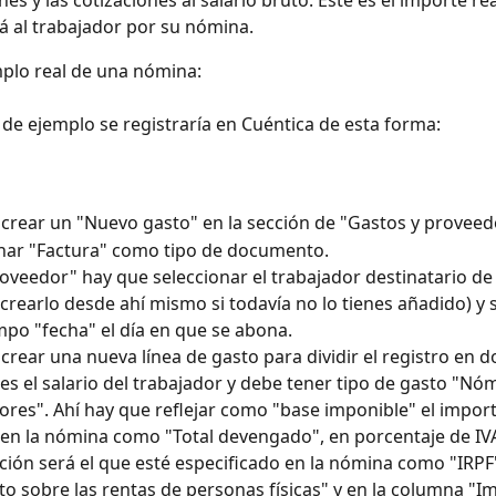
nes y las cotizaciones al salario bruto. Este es el importe rea
á al trabajador por su nómina.
plo real de una nómina:
de ejemplo se registraría en Cuéntica de esta forma:
crear un "Nuevo gasto" en la sección de "Gastos y proveed
nar "Factura" como tipo de documento.
roveedor" hay que seleccionar el trabajador destinatario de
crearlo desde ahí mismo si todavía no lo tienes añadido) y 
mpo "fecha" el día en que se abona. 
crear una nueva línea de gasto para dividir el registro en do
es el salario del trabajador y debe tener tipo de gasto "Nó
ores". Ahí hay que reflejar como "base imponible" el impor
en la nómina como "Total devengado", en porcentaje de IVA 
ción será el que esté especificado en la nómina como "IRPF
o sobre las rentas de personas físicas" y en la columna "Im