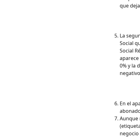
que deja
La segun
Social q
Social R
aparece 
0% y la 
negativo
En el ap
abonado 
Aunque n
(etiquet
negocio 