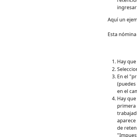
retencio
ingresar
Aquí un ejem
Esta nómina 
Hay que 
Seleccio
En el "p
(puedes 
en el ca
Hay que 
primera 
trabajad
aparece 
de reten
"Impuest