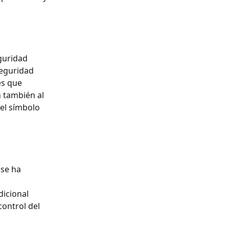
guridad 
Seguridad 
es que 
n también al 
el símbolo 
se ha 
icional 
ontrol del 