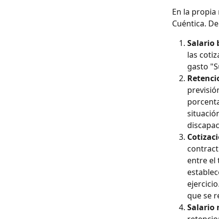
En la propia
Cuéntica. De
Salario 
las coti
gasto "S
Retenci
previsió
porcenta
situació
discapac
Cotizaci
contract
entre el
establec
ejercici
que se r
Salario 