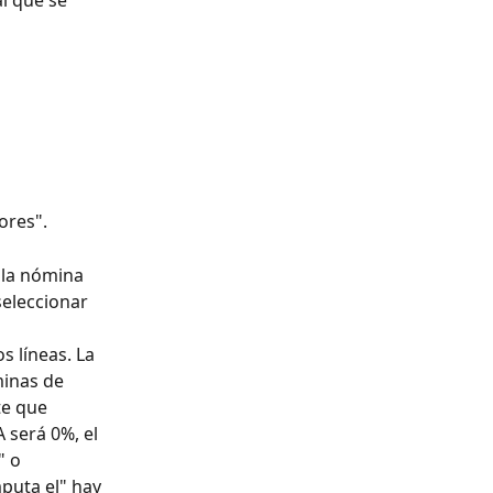
l que se 
ores".
 la nómina 
seleccionar 
s líneas. La 
minas de 
te que 
será 0%, el 
" o 
puta el" hay 