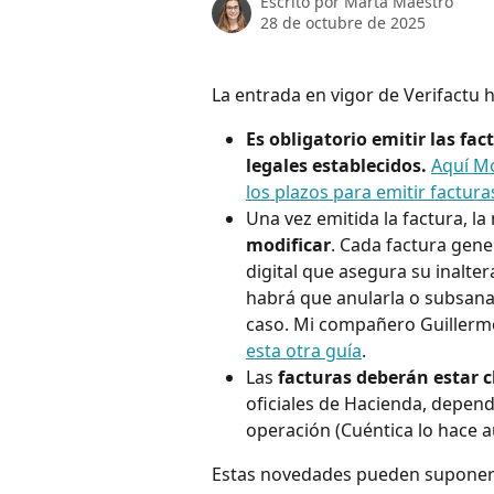
Escrito por
Marta Maestro
28 de octubre de 2025
La entrada en vigor de Verifactu 
Es obligatorio emitir las fac
legales establecidos. 
Aquí Mo
los plazos para emitir factura
Una vez emitida la factura, l
modificar
. Cada factura gene
digital que asegura su inalter
habrá que anularla o subsanar
caso. Mi compañero Guillerm
esta otra guía
.
Las
 facturas deberán estar c
oficiales de Hacienda, depend
operación (Cuéntica lo hace 
Estas novedades pueden suponer u